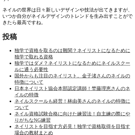
ネイルの世界は日々新しいデザインや技法が出てきますが、
いつか自分がネイルデザインのトレンドを生み出すことがで
きたら最高ですね。
投稿
独学で資格を取るのは難関？ネイリストになるために
独学で取れる資格
独学ではダメ？ネイリストになるためにネイルスクー
ルに通う必要性
国外からも注目のネイリスト。金子渚さんのネイルの
特徴について
日本ネイリスト協会本部認定講師！埜藤理恵さんのネ
イルの特徴
ネイルスクールも経営！林由美さんのネイルの特徴に
ついて
ネイル資格試験合格に向けた練習法！自主練の際にや
りがちなNG練習
ネイリストを目指す方必見！独学で資格取得を目指す
場合の教材まとめ