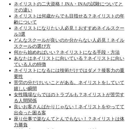
ネイリストの二大資格！JNA・INAの試験についてと
その違い
ネイリストは何歳からでも目指せる？ネイリストの年
齢について
ネイリストになりたい人必見！おすすめネイルスクー
ル3選
どんなスクールが良いのか分からない人必見！ネイル
スクールの選び方
何から始めればいい？ネイリストになる手段・方法
あなたはネイリストに向いている？ネイリストに向い
ている人の特徴
ネイリストになるには技術だけではダメ？接客力の重
要性
苦労の分だけいいことがある。ネイリストをしていて
嬉しい瞬間
女性職場ならではのトラブルも？ネイリストが苦労す
る人間関係
良いお客さんばかりじゃない！ネイリストをやってて
出会った困る客
座り仕事で楽なんてとんでもない！？ネイリストは体
力勝負