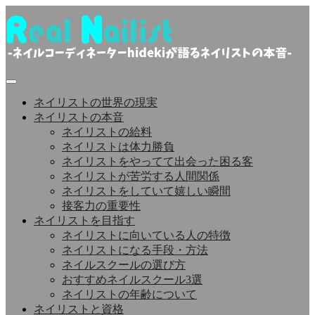
コ
ン
テ
ン
ツ
へ
ス
ネイリストの世界の現実
キ
ネイリストの本音
ッ
ネイリストの給料
プ
ネイリストは体力勝負
ネイリストをやってて出会った困る客
ネイリストが苦労する人間関係
ネイリストをしていて嬉しい瞬間
接客力の重要性
ネイリストを目指す
ネイリストに向いている人の特徴
ネイリストになる手段・方法
ネイルスクールの選び方
おすすめネイルスクール3選
ネイリストの年齢について
ネイリストと資格