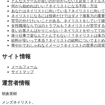
どんなスクールが良いのか分からない人必見！ネイルス
何から始めればいい？ネイリストになる手段・方法
あなたはネイリストに向いている？ネイリストに向いて
ネイリストになるには技術だけではダメ？接客力の重要
苦労の分だけいいことがある。ネイリストをしていて嬉
女性職場ならではのトラブルも？ネイリストが苦労する
良いお客さんばかりじゃない！ネイリストをやってて出
座り仕事で楽なんてとんでもない！？ネイリストは体力
給料が安いって本当？ネイリストの給料についてまとめ
華やかでおしゃれなイメージ？ネイリストの世界の現実
サイト情報
メールフォーム
サイトマップ
運営者情報
朝倉英樹
メンズネイリスト。