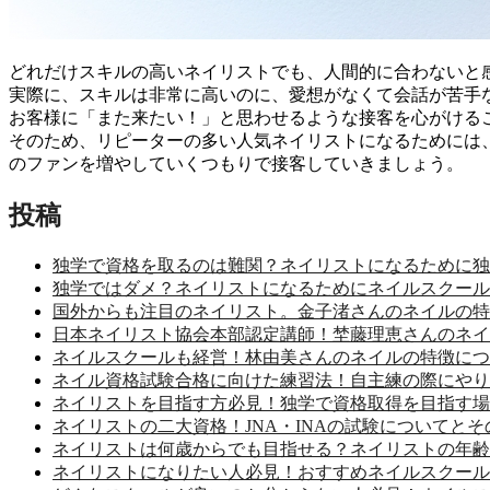
どれだけスキルの高いネイリストでも、人間的に合わないと
実際に、スキルは非常に高いのに、愛想がなくて会話が苦手
お客様に「また来たい！」と思わせるような接客を心がける
そのため、リピーターの多い人気ネイリストになるためには
のファンを増やしていくつもりで接客していきましょう。
投稿
独学で資格を取るのは難関？ネイリストになるために独
独学ではダメ？ネイリストになるためにネイルスクール
国外からも注目のネイリスト。金子渚さんのネイルの特
日本ネイリスト協会本部認定講師！埜藤理恵さんのネイ
ネイルスクールも経営！林由美さんのネイルの特徴につ
ネイル資格試験合格に向けた練習法！自主練の際にやり
ネイリストを目指す方必見！独学で資格取得を目指す場
ネイリストの二大資格！JNA・INAの試験についてとそ
ネイリストは何歳からでも目指せる？ネイリストの年齢
ネイリストになりたい人必見！おすすめネイルスクール