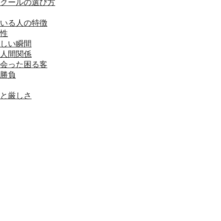
クールの選び方
いる人の特徴
性
しい瞬間
人間関係
会った困る客
勝負
と厳しさ