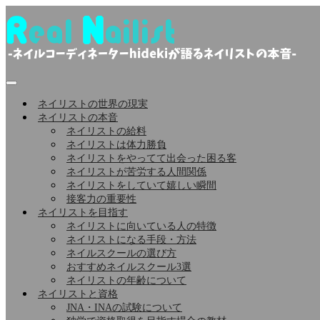
コ
ン
テ
ン
ツ
へ
ス
ネイリストの世界の現実
キ
ネイリストの本音
ッ
ネイリストの給料
ネイリストは体力勝負
プ
ネイリストをやってて出会った困る客
ネイリストが苦労する人間関係
ネイリストをしていて嬉しい瞬間
接客力の重要性
ネイリストを目指す
ネイリストに向いている人の特徴
ネイリストになる手段・方法
ネイルスクールの選び方
おすすめネイルスクール3選
ネイリストの年齢について
ネイリストと資格
JNA・INAの試験について